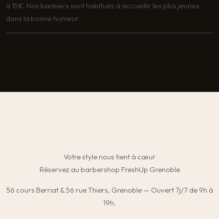
à 15€. Nos barbiers sont habitués à accueillir les plus jeunes
dans la bonne humeur.
Votre style nous tient à cœur
Réservez au barbershop FreshUp Grenoble
56 cours Berriat & 56 rue Thiers, Grenoble — Ouvert 7j/7 de 9h à
19h.