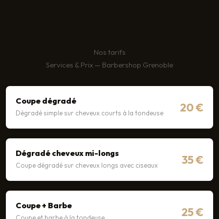
Nos tarifs
Services & Prix — Barbershop Grenoble
Coupe dégradé
20 €
Dégradé simple sur cheveux courts à la tondeuse
Dégradé cheveux mi-longs
35 €
Coupe dégradé sur cheveux longs avec ciseaux
Coupe + Barbe
25 €
Coupe et barbe à la tondeuse