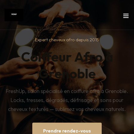
Expert cheveux afro depuis 2015
Coiffeur Afro à
Grenoble
FreshUp, salon spécialisé en coiffure afro à Grenoble.
Locks, tresses, dégradés, défrisage et soins pour
cheveux texturés — sublimez vos cheveux naturels.
Prendre rendez-vous