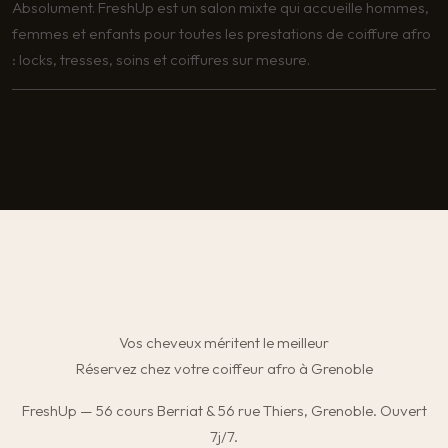
Absolument. FreshUp est un salon mixte qui accueille hommes,
femmes et enfants pour toutes les prestations de coiffure afro
: locks, tresses, soins et coiffures sur mesure.
Vos cheveux méritent le meilleur
Réservez chez votre coiffeur afro à Grenoble
FreshUp — 56 cours Berriat & 56 rue Thiers, Grenoble. Ouvert
7j/7.