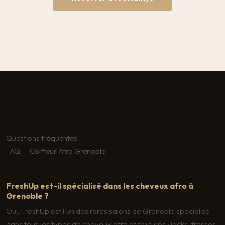
Questions fréquentes
FAQ — Coiffeur Afro Grenoble
FreshUp est-il spécialisé dans les cheveux afro à
Grenoble ?
Oui, FreshUp est l'un des rares salons de Grenoble spécialisé
dans tous les types de cheveux afro et texturés : locks, tresses,